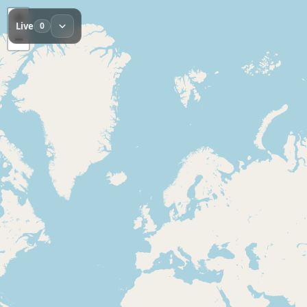
+
Live
0
−